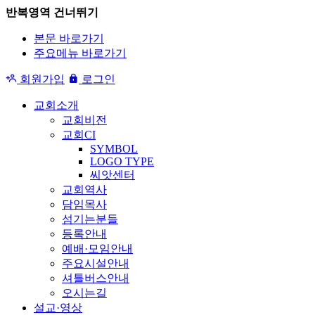
반복영역 건너뛰기
본문 바로가기
주요메뉴 바로가기
회원가입
로그인
교회소개
교회비전
교회CI
SYMBOL
LOGO TYPE
씨앗센터
교회역사
담임목사
섬기는분들
등록안내
예배·모임안내
주요시설안내
셔틀버스안내
오시는길
설교·영상