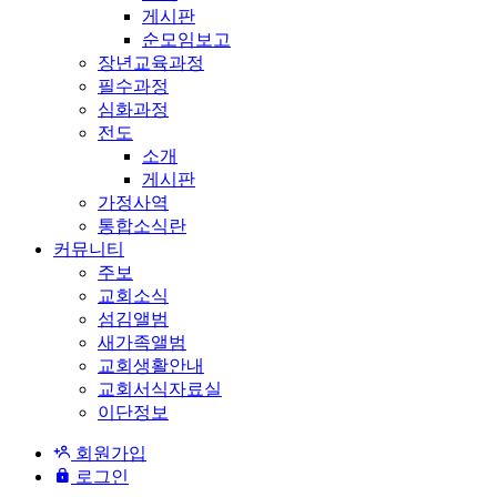
게시판
순모임보고
장년교육과정
필수과정
심화과정
전도
소개
게시판
가정사역
통합소식란
커뮤니티
주보
교회소식
섬김앨범
새가족앨범
교회생활안내
교회서식자료실
이단정보
회원가입
로그인