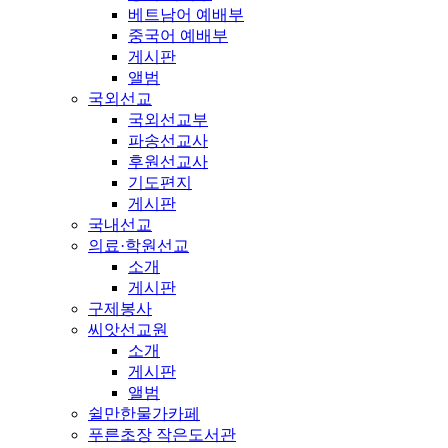
베트남어 예배부
중국어 예배부
게시판
앨범
국외선교
국외선교부
파송선교사
후원선교사
기도편지
게시판
국내선교
의료·학원선교
소개
게시판
구제봉사
씨앗선교원
소개
게시판
앨범
쉴만한물가카페
푸른초장 작은도서관