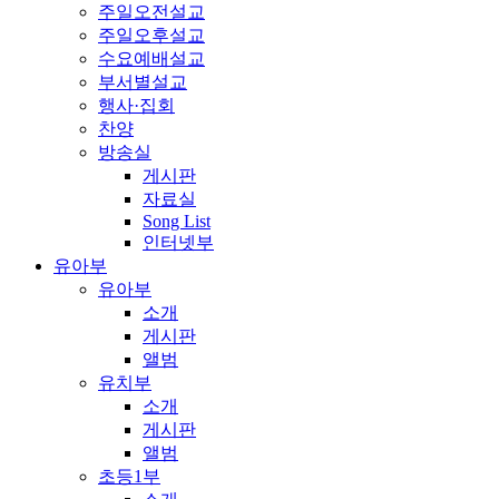
주일오전설교
주일오후설교
수요예배설교
부서별설교
행사·집회
찬양
방송실
게시판
자료실
Song List
인터넷부
유아부
유아부
소개
게시판
앨범
유치부
소개
게시판
앨범
초등1부