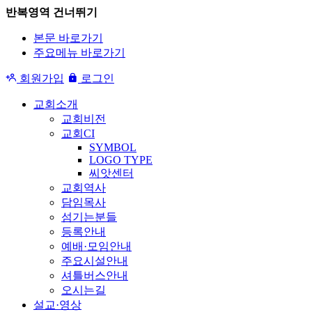
반복영역 건너뛰기
본문 바로가기
주요메뉴 바로가기
회원가입
로그인
교회소개
교회비전
교회CI
SYMBOL
LOGO TYPE
씨앗센터
교회역사
담임목사
섬기는분들
등록안내
예배·모임안내
주요시설안내
셔틀버스안내
오시는길
설교·영상