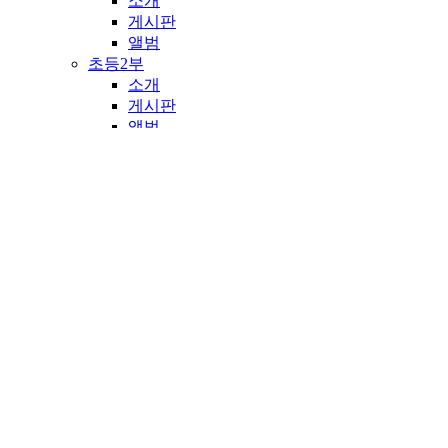
소개
게시판
앨범
초등2부
소개
게시판
앨범
중등부
소개
게시판
앨범
고등부
소개
게시판
앨범
청년부
소개
게시판
앨범
전도·선교
외국어예배
영어 예배부