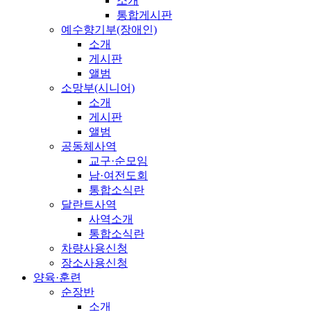
소개
통합게시판
예수향기부(장애인)
소개
게시판
앨범
소망부(시니어)
소개
게시판
앨범
공동체사역
교구·순모임
남·여전도회
통합소식란
달란트사역
사역소개
통합소식란
차량사용신청
장소사용신청
양육·훈련
순장반
소개