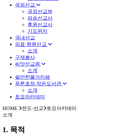
국외선교
국외선교부
파송선교사
후원선교사
기도편지
국내선교
의료·학원선교
소개
구제봉사
씨앗선교원
소개
쉴만한물가카페
푸른초장 작은도서관
소개
토요아카데미
HOME
전도·선교
토요아카데미
소개
1. 목적