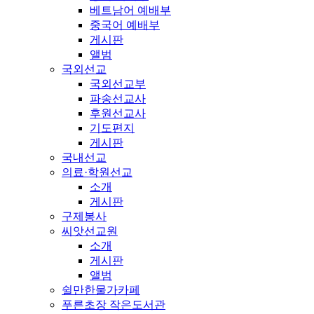
베트남어 예배부
중국어 예배부
게시판
앨범
국외선교
국외선교부
파송선교사
후원선교사
기도편지
게시판
국내선교
의료·학원선교
소개
게시판
구제봉사
씨앗선교원
소개
게시판
앨범
쉴만한물가카페
푸른초장 작은도서관