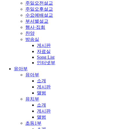
주일오전설교
주일오후설교
수요예배설교
부서별설교
행사·집회
찬양
방송실
게시판
자료실
Song List
인터넷부
유아부
유아부
소개
게시판
앨범
유치부
소개
게시판
앨범
초등1부