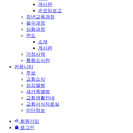
게시판
순모임보고
장년교육과정
필수과정
심화과정
전도
소개
게시판
가정사역
통합소식란
커뮤니티
주보
교회소식
섬김앨범
새가족앨범
교회생활안내
교회서식자료실
이단정보
회원가입
로그인