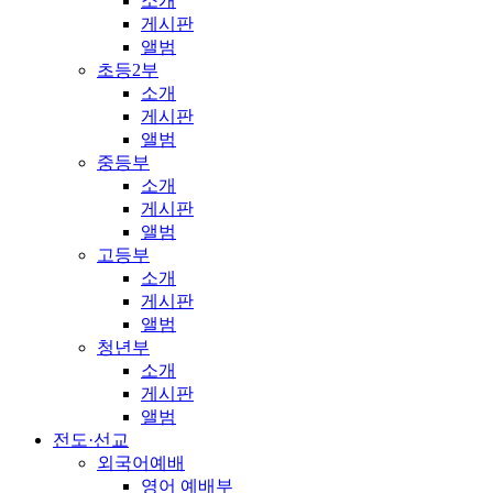
소개
게시판
앨범
초등2부
소개
게시판
앨범
중등부
소개
게시판
앨범
고등부
소개
게시판
앨범
청년부
소개
게시판
앨범
전도·선교
외국어예배
영어 예배부