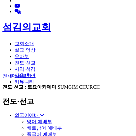
섬김의교회
교회소개
설교·영상
유아부
전도·선교
사역·섬김
양육·훈련
전체메뉴
열기
커뮤니티
전도·선교 : 토요아카데미
SUMGIM CHURCH
전도·선교
외국어예배
영어 예배부
베트남어 예배부
중국어 예배부