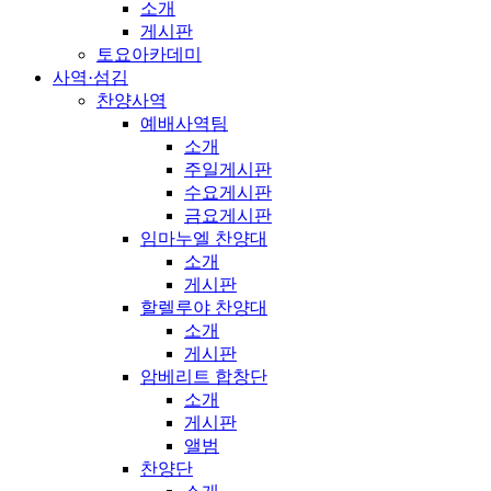
소개
게시판
토요아카데미
사역·섬김
찬양사역
예배사역팀
소개
주일게시판
수요게시판
금요게시판
임마누엘 찬양대
소개
게시판
할렐루야 찬양대
소개
게시판
암베리트 합창단
소개
게시판
앨범
찬양단