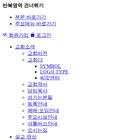
반복영역 건너뛰기
본문 바로가기
주요메뉴 바로가기
회원가입
로그인
교회소개
교회비전
교회CI
SYMBOL
LOGO TYPE
씨앗센터
교회역사
담임목사
섬기는분들
등록안내
예배·모임안내
주요시설안내
셔틀버스안내
오시는길
설교·영상