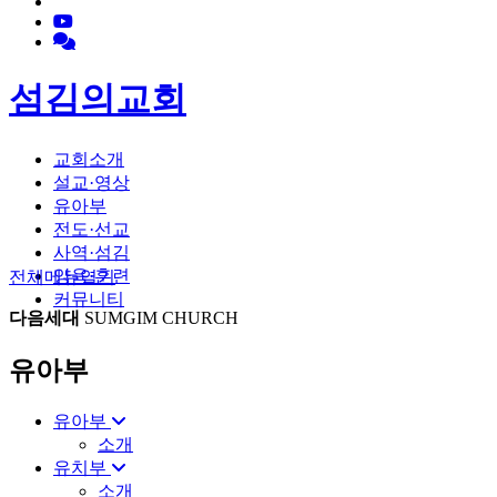
섬김의교회
교회소개
설교·영상
유아부
전도·선교
사역·섬김
양육·훈련
전체메뉴
열기
커뮤니티
다음세대
SUMGIM CHURCH
유아부
유아부
소개
유치부
소개