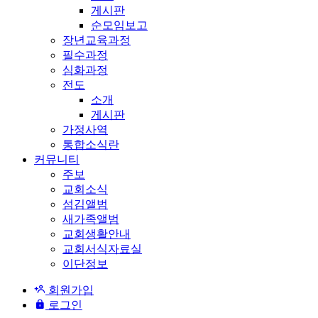
게시판
순모임보고
장년교육과정
필수과정
심화과정
전도
소개
게시판
가정사역
통합소식란
커뮤니티
주보
교회소식
섬김앨범
새가족앨범
교회생활안내
교회서식자료실
이단정보
회원가입
로그인