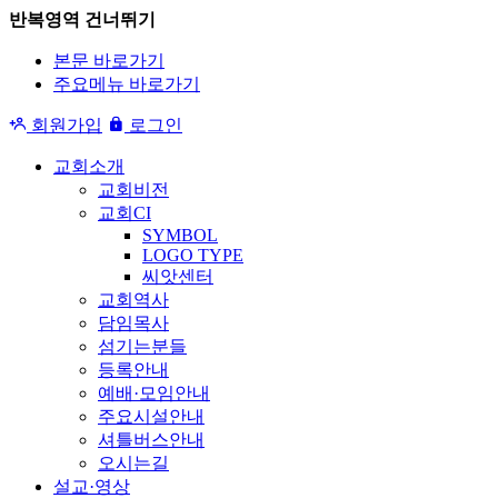
반복영역 건너뛰기
본문 바로가기
주요메뉴 바로가기
회원가입
로그인
교회소개
교회비전
교회CI
SYMBOL
LOGO TYPE
씨앗센터
교회역사
담임목사
섬기는분들
등록안내
예배·모임안내
주요시설안내
셔틀버스안내
오시는길
설교·영상