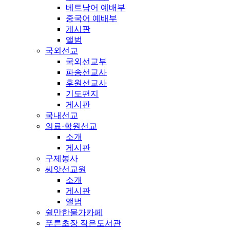
베트남어 예배부
중국어 예배부
게시판
앨범
국외선교
국외선교부
파송선교사
후원선교사
기도편지
게시판
국내선교
의료·학원선교
소개
게시판
구제봉사
씨앗선교원
소개
게시판
앨범
쉴만한물가카페
푸른초장 작은도서관