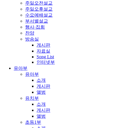
주일오전설교
주일오후설교
수요예배설교
부서별설교
행사·집회
찬양
방송실
게시판
자료실
Song List
인터넷부
유아부
유아부
소개
게시판
앨범
유치부
소개
게시판
앨범
초등1부