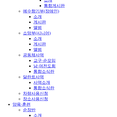
소개
통합게시판
예수향기부(장애인)
소개
게시판
앨범
소망부(시니어)
소개
게시판
앨범
공동체사역
교구·순모임
남·여전도회
통합소식란
달란트사역
사역소개
통합소식란
차량사용신청
장소사용신청
양육·훈련
순장반
소개