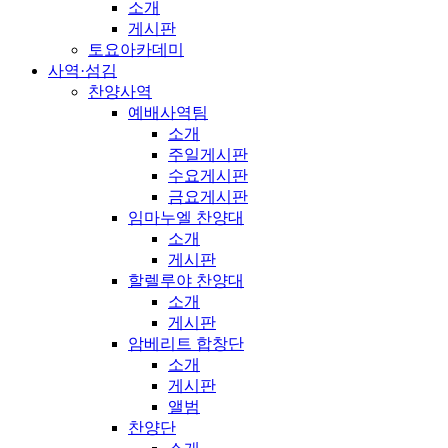
소개
게시판
토요아카데미
사역·섬김
찬양사역
예배사역팀
소개
주일게시판
수요게시판
금요게시판
임마누엘 찬양대
소개
게시판
할렐루야 찬양대
소개
게시판
암베리트 합창단
소개
게시판
앨범
찬양단