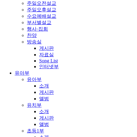
주일오전설교
주일오후설교
수요예배설교
부서별설교
행사·집회
찬양
방송실
게시판
자료실
Song List
인터넷부
유아부
유아부
소개
게시판
앨범
유치부
소개
게시판
앨범
초등1부