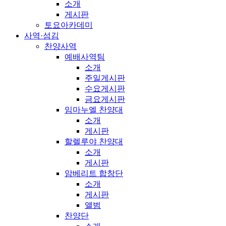
소개
게시판
토요아카데미
사역·섬김
찬양사역
예배사역팀
소개
주일게시판
수요게시판
금요게시판
임마누엘 찬양대
소개
게시판
할렐루야 찬양대
소개
게시판
암베리트 합창단
소개
게시판
앨범
찬양단