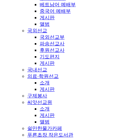
베트남어 예배부
중국어 예배부
게시판
앨범
국외선교
국외선교부
파송선교사
후원선교사
기도편지
게시판
국내선교
의료·학원선교
소개
게시판
구제봉사
씨앗선교원
소개
게시판
앨범
쉴만한물가카페
푸른초장 작은도서관