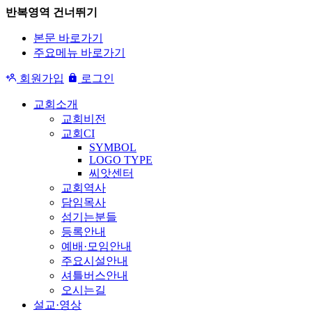
반복영역 건너뛰기
본문 바로가기
주요메뉴 바로가기
회원가입
로그인
교회소개
교회비전
교회CI
SYMBOL
LOGO TYPE
씨앗센터
교회역사
담임목사
섬기는분들
등록안내
예배·모임안내
주요시설안내
셔틀버스안내
오시는길
설교·영상