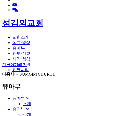
섬김의교회
교회소개
설교·영상
유아부
전도·선교
사역·섬김
양육·훈련
전체메뉴
열기
커뮤니티
다음세대
SUMGIM CHURCH
유아부
유아부
소개
유치부
소개