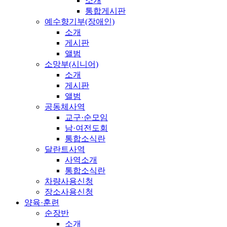
소개
통합게시판
예수향기부(장애인)
소개
게시판
앨범
소망부(시니어)
소개
게시판
앨범
공동체사역
교구·순모임
남·여전도회
통합소식란
달란트사역
사역소개
통합소식란
차량사용신청
장소사용신청
양육·훈련
순장반
소개