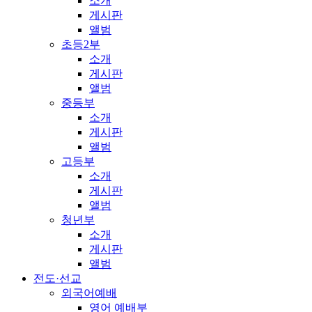
소개
게시판
앨범
초등2부
소개
게시판
앨범
중등부
소개
게시판
앨범
고등부
소개
게시판
앨범
청년부
소개
게시판
앨범
전도·선교
외국어예배
영어 예배부