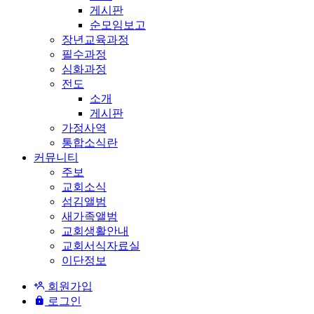
게시판
순모임보고
장년교육과정
필수과정
심화과정
전도
소개
게시판
가정사역
통합소식란
커뮤니티
주보
교회소식
섬김앨범
새가족앨범
교회생활안내
교회서식자료실
이단정보
회원가입
로그인