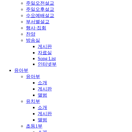
주일오전설교
주일오후설교
수요예배설교
부서별설교
행사·집회
찬양
방송실
게시판
자료실
Song List
인터넷부
유아부
유아부
소개
게시판
앨범
유치부
소개
게시판
앨범
초등1부