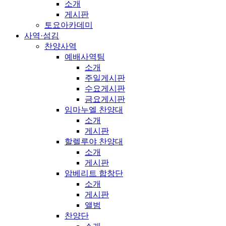
소개
게시판
토요아카데미
사역·섬김
찬양사역
예배사역팀
소개
주일게시판
수요게시판
금요게시판
임마누엘 찬양대
소개
게시판
할렐루야 찬양대
소개
게시판
암베리트 합창단
소개
게시판
앨범
찬양단