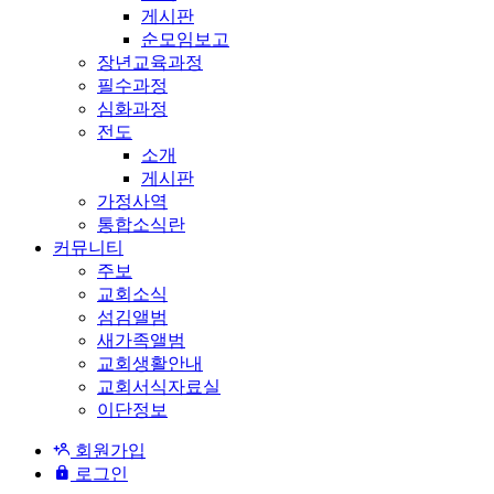
게시판
순모임보고
장년교육과정
필수과정
심화과정
전도
소개
게시판
가정사역
통합소식란
커뮤니티
주보
교회소식
섬김앨범
새가족앨범
교회생활안내
교회서식자료실
이단정보
회원가입
로그인