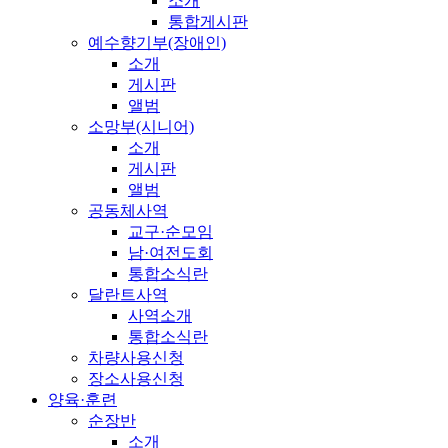
소개
통합게시판
예수향기부(장애인)
소개
게시판
앨범
소망부(시니어)
소개
게시판
앨범
공동체사역
교구·순모임
남·여전도회
통합소식란
달란트사역
사역소개
통합소식란
차량사용신청
장소사용신청
양육·훈련
순장반
소개