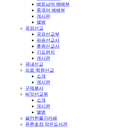
베트남어 예배부
중국어 예배부
게시판
앨범
국외선교
국외선교부
파송선교사
후원선교사
기도편지
게시판
국내선교
의료·학원선교
소개
게시판
구제봉사
씨앗선교원
소개
게시판
앨범
쉴만한물가카페
푸른초장 작은도서관