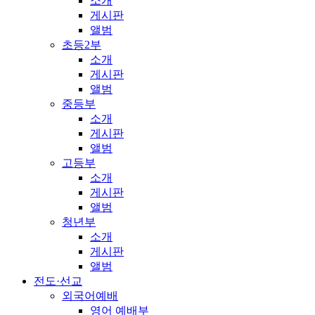
소개
게시판
앨범
초등2부
소개
게시판
앨범
중등부
소개
게시판
앨범
고등부
소개
게시판
앨범
청년부
소개
게시판
앨범
전도·선교
외국어예배
영어 예배부