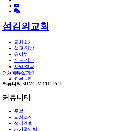
섬김의교회
교회소개
설교·영상
유아부
전도·선교
사역·섬김
양육·훈련
전체메뉴
열기
커뮤니티
커뮤니티
SUMGIM CHURCH
커뮤니티
주보
교회소식
섬김앨범
새가족앨범