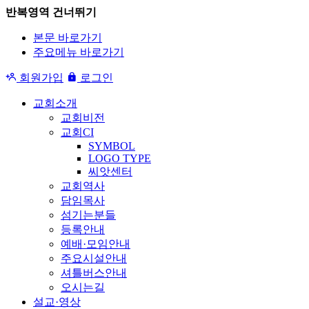
반복영역 건너뛰기
본문 바로가기
주요메뉴 바로가기
회원가입
로그인
교회소개
교회비전
교회CI
SYMBOL
LOGO TYPE
씨앗센터
교회역사
담임목사
섬기는분들
등록안내
예배·모임안내
주요시설안내
셔틀버스안내
오시는길
설교·영상