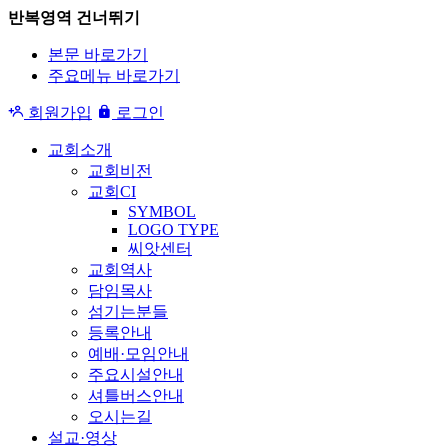
반복영역 건너뛰기
본문 바로가기
주요메뉴 바로가기
회원가입
로그인
교회소개
교회비전
교회CI
SYMBOL
LOGO TYPE
씨앗센터
교회역사
담임목사
섬기는분들
등록안내
예배·모임안내
주요시설안내
셔틀버스안내
오시는길
설교·영상