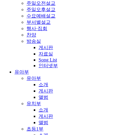
주일오전설교
주일오후설교
수요예배설교
부서별설교
행사·집회
찬양
방송실
게시판
자료실
Song List
인터넷부
유아부
유아부
소개
게시판
앨범
유치부
소개
게시판
앨범
초등1부