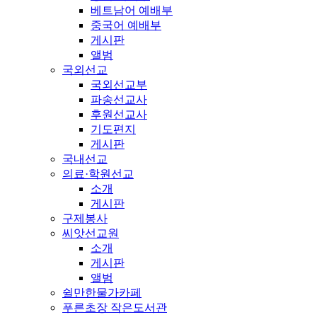
베트남어 예배부
중국어 예배부
게시판
앨범
국외선교
국외선교부
파송선교사
후원선교사
기도편지
게시판
국내선교
의료·학원선교
소개
게시판
구제봉사
씨앗선교원
소개
게시판
앨범
쉴만한물가카페
푸른초장 작은도서관