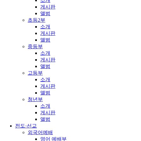
소개
게시판
앨범
초등2부
소개
게시판
앨범
중등부
소개
게시판
앨범
고등부
소개
게시판
앨범
청년부
소개
게시판
앨범
전도·선교
외국어예배
영어 예배부