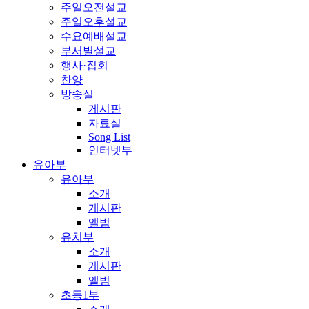
주일오전설교
주일오후설교
수요예배설교
부서별설교
행사·집회
찬양
방송실
게시판
자료실
Song List
인터넷부
유아부
유아부
소개
게시판
앨범
유치부
소개
게시판
앨범
초등1부