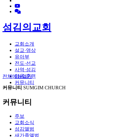
섬김의교회
교회소개
설교·영상
유아부
전도·선교
사역·섬김
양육·훈련
전체메뉴
열기
커뮤니티
커뮤니티
SUMGIM CHURCH
커뮤니티
주보
교회소식
섬김앨범
새가족앨범