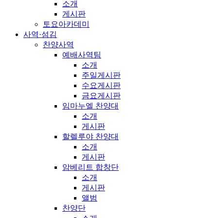
소개
게시판
토요아카데미
사역·섬김
찬양사역
예배사역팀
소개
주일게시판
수요게시판
금요게시판
임마누엘 찬양대
소개
게시판
할렐루야 찬양대
소개
게시판
암베리트 합창단
소개
게시판
앨범
찬양단