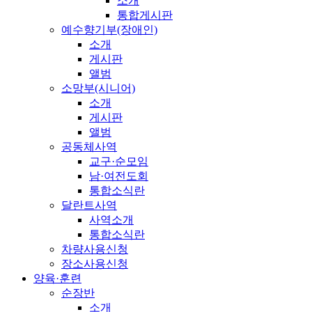
소개
통합게시판
예수향기부(장애인)
소개
게시판
앨범
소망부(시니어)
소개
게시판
앨범
공동체사역
교구·순모임
남·여전도회
통합소식란
달란트사역
사역소개
통합소식란
차량사용신청
장소사용신청
양육·훈련
순장반
소개