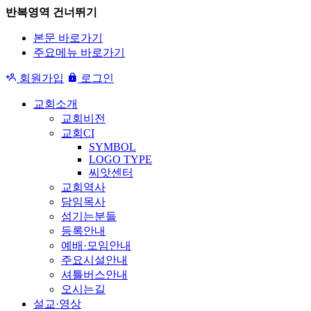
반복영역 건너뛰기
본문 바로가기
주요메뉴 바로가기
회원가입
로그인
교회소개
교회비전
교회CI
SYMBOL
LOGO TYPE
씨앗센터
교회역사
담임목사
섬기는분들
등록안내
예배·모임안내
주요시설안내
셔틀버스안내
오시는길
설교·영상