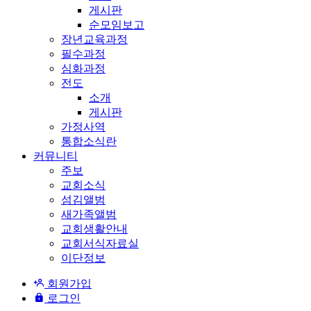
게시판
순모임보고
장년교육과정
필수과정
심화과정
전도
소개
게시판
가정사역
통합소식란
커뮤니티
주보
교회소식
섬김앨범
새가족앨범
교회생활안내
교회서식자료실
이단정보
회원가입
로그인