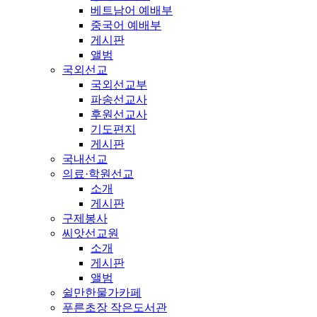
베트남어 예배부
중국어 예배부
게시판
앨범
국외선교
국외선교부
파송선교사
후원선교사
기도편지
게시판
국내선교
의료·학원선교
소개
게시판
구제봉사
씨앗선교원
소개
게시판
앨범
쉴만한물가카페
푸른초장 작은도서관