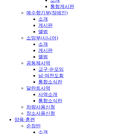
소개
통합게시판
예수향기부(장애인)
소개
게시판
앨범
소망부(시니어)
소개
게시판
앨범
공동체사역
교구·순모임
남·여전도회
통합소식란
달란트사역
사역소개
통합소식란
차량사용신청
장소사용신청
양육·훈련
순장반
소개