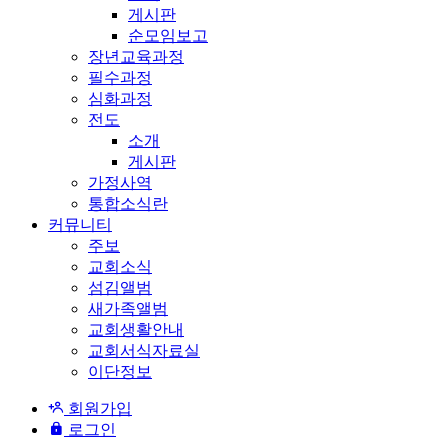
게시판
순모임보고
장년교육과정
필수과정
심화과정
전도
소개
게시판
가정사역
통합소식란
커뮤니티
주보
교회소식
섬김앨범
새가족앨범
교회생활안내
교회서식자료실
이단정보
회원가입
로그인