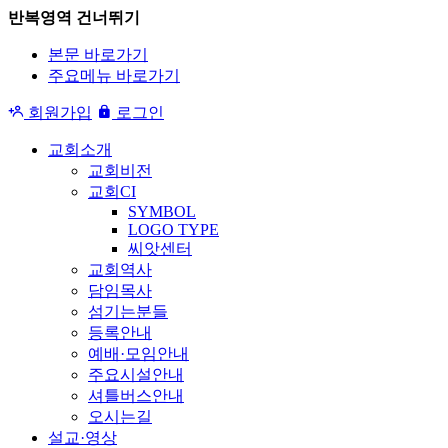
반복영역 건너뛰기
본문 바로가기
주요메뉴 바로가기
회원가입
로그인
교회소개
교회비전
교회CI
SYMBOL
LOGO TYPE
씨앗센터
교회역사
담임목사
섬기는분들
등록안내
예배·모임안내
주요시설안내
셔틀버스안내
오시는길
설교·영상