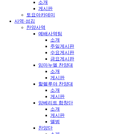
소개
게시판
토요아카데미
사역·섬김
찬양사역
예배사역팀
소개
주일게시판
수요게시판
금요게시판
임마누엘 찬양대
소개
게시판
할렐루야 찬양대
소개
게시판
암베리트 합창단
소개
게시판
앨범
찬양단