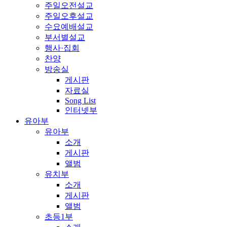
주일오전설교
주일오후설교
수요예배설교
부서별설교
행사·집회
찬양
방송실
게시판
자료실
Song List
인터넷부
유아부
유아부
소개
게시판
앨범
유치부
소개
게시판
앨범
초등1부