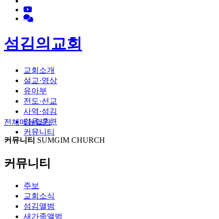
섬김의교회
교회소개
설교·영상
유아부
전도·선교
사역·섬김
양육·훈련
전체메뉴
열기
커뮤니티
커뮤니티
SUMGIM CHURCH
커뮤니티
주보
교회소식
섬김앨범
새가족앨범