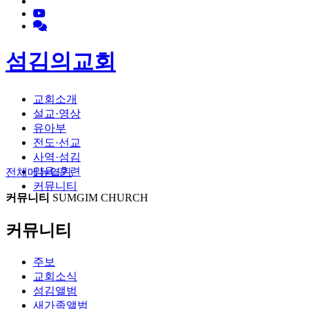
섬김의교회
교회소개
설교·영상
유아부
전도·선교
사역·섬김
양육·훈련
전체메뉴
열기
커뮤니티
커뮤니티
SUMGIM CHURCH
커뮤니티
주보
교회소식
섬김앨범
새가족앨범