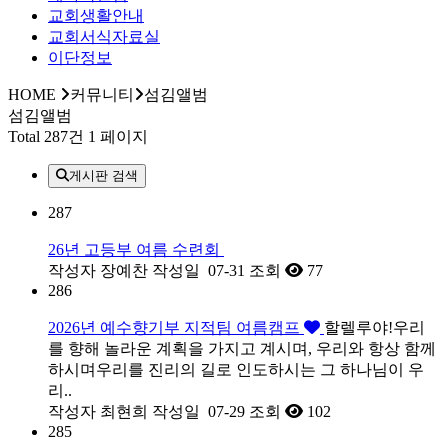
교회생활안내
교회서식자료실
이단정보
HOME
커뮤니티
섬김앨범
섬김앨범
Total 287건
1 페이지
게시판 검색
287
26년 고등부 여름 수련회
작성자
장예찬
작성일
07-31
조회
77
286
2026년 예수향기부 지적팀 여름캠프
할렐루야!우리
를 향해 놀라운 계획을 가지고 계시며, 우리와 항상 함께
하시며우리를 진리의 길로 인도하시는 그 하나님이 우
리..
작성자
최현희
작성일
07-29
조회
102
285