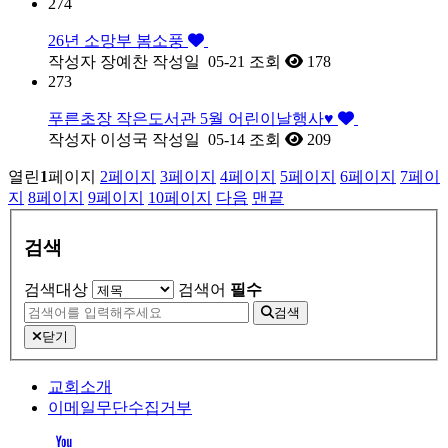
274
26년 소망부 봄소풍
작성자
장예찬
작성일
05-21
조회
178
273
푸른초장 작은도서관 5월 어린이날행사♥
작성자
이성국
작성일
05-14
조회
209
열린
1
페이지
2
페이지
3
페이지
4
페이지
5
페이지
6
페이지
7
페이
지
8
페이지
9
페이지
10
페이지
다음
맨끝
검색
검색대상
검색어
필수
검색
닫기
교회소개
이메일무단수집거부