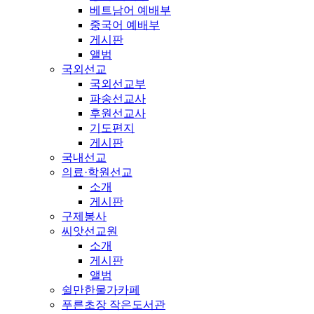
베트남어 예배부
중국어 예배부
게시판
앨범
국외선교
국외선교부
파송선교사
후원선교사
기도편지
게시판
국내선교
의료·학원선교
소개
게시판
구제봉사
씨앗선교원
소개
게시판
앨범
쉴만한물가카페
푸른초장 작은도서관