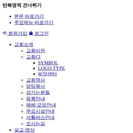
반복영역 건너뛰기
본문 바로가기
주요메뉴 바로가기
회원가입
로그인
교회소개
교회비전
교회CI
SYMBOL
LOGO TYPE
씨앗센터
교회역사
담임목사
섬기는분들
등록안내
예배·모임안내
주요시설안내
셔틀버스안내
오시는길
설교·영상