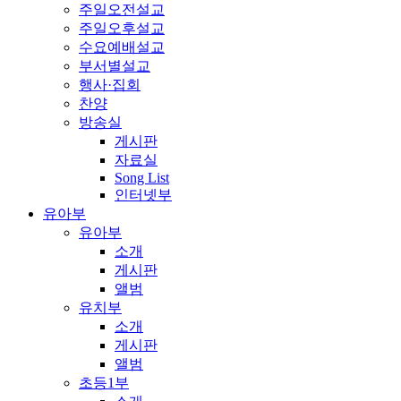
주일오전설교
주일오후설교
수요예배설교
부서별설교
행사·집회
찬양
방송실
게시판
자료실
Song List
인터넷부
유아부
유아부
소개
게시판
앨범
유치부
소개
게시판
앨범
초등1부