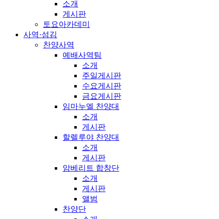
소개
게시판
토요아카데미
사역·섬김
찬양사역
예배사역팀
소개
주일게시판
수요게시판
금요게시판
임마누엘 찬양대
소개
게시판
할렐루야 찬양대
소개
게시판
암베리트 합창단
소개
게시판
앨범
찬양단