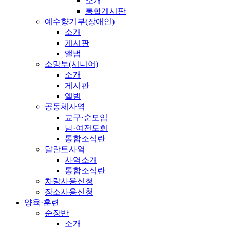
소개
통합게시판
예수향기부(장애인)
소개
게시판
앨범
소망부(시니어)
소개
게시판
앨범
공동체사역
교구·순모임
남·여전도회
통합소식란
달란트사역
사역소개
통합소식란
차량사용신청
장소사용신청
양육·훈련
순장반
소개