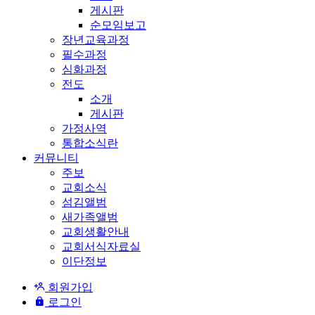
게시판
순모임보고
장년교육과정
필수과정
심화과정
전도
소개
게시판
가정사역
통합소식란
커뮤니티
주보
교회소식
섬김앨범
새가족앨범
교회생활안내
교회서식자료실
이단정보
회원가입
로그인